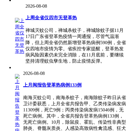
2026-08-08
上周全省仅四市无登革热
禅城灭蚊公司，禅城杀蚊子，禅城除蚊子据11月
17日广东省登革热疫情一周通报，尽管气温渐
降，但上周全省仍然新增登革热病例590例，全省
仅四地市疫情为零。省疾控专家提醒，登革热发
病风险因素仍未完全消除，在11月底前，要继续
坚持清理蚊虫孳生地，防止疫情反弹。
2026-08-08
上月闽报告登革热病例133例
南海灭蚊公司，南海杀蚊子，南海除蚊子昨日从省
卫计委获悉，上月全省共报告甲、乙类传染病发病
11309例，死亡9例；丙类传染病发病15046例，无
死亡病例。其中，全省共报告登革热病例133例，
无死亡病例。10月，除鼠疫、霍乱、传染性非典型
肺炎、脊髓灰质炎、人感染高致病性禽流感、狂犬