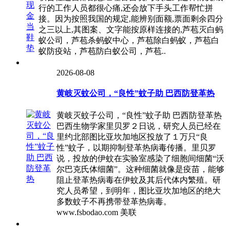
行的工作人员都很心痛,还会放下手头工作帮忙拼
接。因为按照我国的规定,能辨别面额,票面剩余四分
之三以上,其图案、文字能按原样连接的,芦苞灭白蚂
蚁公司，芦苞杀蚂蚁中心，芦苞除白蚂蚁，芦苞白
蚁防疫站，芦苞防白蚁公司，芦苞..
2026-08-08
黄岐灭蚊公司，“良性”蚊子助 巴西防登革热
黄岐灭蚊子公司，“良性”蚊子助 巴西防登革热
巴西生物学家里贝罗２日说，研究人员已经在
里约北部图比亚坎加地区投放了１万只“良
性”蚊子，以期抑制登革热病毒传播。里贝罗
说，投放的伊蚊在实验室感染了细胞间细菌“沃
尔巴克氏体细菌”。这种细菌就像是疫苗，能够
阻止登革热病毒在伊蚊及其后代体内繁殖。研
究人员希望，到明年，图比亚坎加地区的绝大
多数蚊子不再携带登革热病毒。
www.fsbodao.com 美联