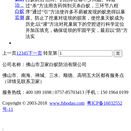
过“杀”方法用含药饵剂灭杀白蚁，三环节八程
序”通过“引”方法使许多不易被发现的蚁患得以暴
露。防止了挖巢对堤坝的损害，使挖巢灭蚁成为
历史;以“灌”方法对死巢留下的空腔进行科学定位
并加压填充，确保堤坝的牢固平安，最后以“防”方
法实
上一页
1
2
3
4
5
下一页
转至第
公司名称：佛山市卫家白蚁防治有限公司
佛山市、南海、禅城、三水、顺德、高明五大区都有服务点
（详情见联系卫家）
服务热线：400 189 1698 | 0757-85703413 |手机：150 1964 0199
Copyright © 2003-2018
www.fsbodao.com
粤ICP备16032552
号-11
;