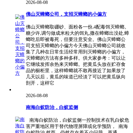
2026-08-08
佛山灭蟑螂公司，支招灭蟑螂的小偏方
佛山灭蟑螂取硼砂、面粉各一份,4配毒饵灭蟑螂。
糖少许,调匀做成米粒大的饵丸,撒在蟑螂出没处,蟑
螂吃后即被毒死，但要注意安全。佛山灭蟑螂公
司支招灭蟑螂的小偏方今天佛山灭蟑螂公司就收
集了几种在日常生活经常用到灭蟑螂的小偏方，
灭蟑螂的方法有多种多样。供大家参考：可以让
它继续发挥余热来灭蟑螂。把黄瓜头放在贮存食
品的橱柜里，这样蟑螂就不敢再接近了如果放了
几天以后，黄瓜的味道已经淡了可以把黄瓜纵向
剖开，这样它
2026-08-08
南海白蚁防治，白蚁监侧
南海白蚁防治，白蚁监侧一控制技术在乳白蚁危
害严重地区用于替代物理屏障或化学预防， 南海
白蚁防治 然而。仍然存在着不少问题。再通