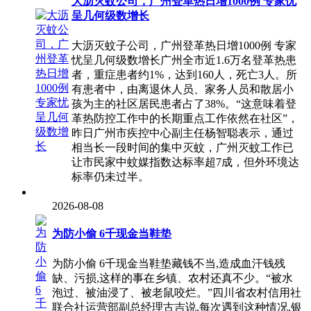
大沥灭蚊公司，广州登革热日增1000例 专家忧
呈几何级数增长
大沥灭蚊子公司，广州登革热日增1000例 专家
忧呈几何级数增长广州全市近1.6万名登革热患
者，重症患者约1%，达到160人，死亡3人。所
有患者中，由离退休人员、家务人员和散居小
孩为主的社区居民患者占了38%。“这意味着登
革热防控工作中的长期重点工作依然在社区”，
昨日广州市疾控中心副主任杨智聪表示，通过
相当长一段时间的集中灭蚊，广州灭蚊工作已
让市民家中蚊媒指数达标率超7成，但外环境达
标率仍未过半。
2026-08-08
为防小偷 6千现金当鞋垫
为防小偷 6千现金当鞋垫藏钱不当,造成血汗钱残
缺、污损,这样的事在乡镇、农村还真不少。“被水
泡过、被油浸了、被老鼠咬烂。”四川省农村信用社
联合社运营部副总经理古吉说,每次遇到这种情况,银