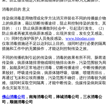
果。防止微生物进入机体或物体的操作技术称为无菌操作。
消毒的目的 意义
传染病消毒是用物理或化学方法消灭停留在不同的传播媒介物
上的病原体，藉以切断传播途径，阻止和控制传染的发生。其
目的：（1）防止病原体播散到社会中，引起流行发生。（2）
防止病者再被其他病原体感染，出现并发症，发生交叉感染。
（3）同时也保护医护人员免疫感染。
www.fsbodao.com
仅靠消毒措施还不足以达到以上目的。须同时进行必要的隔离
措施和工作中的无菌操作，才能达到控制传染之效。
不同的传播机制引起的传染病，消毒的效果有所不同。肠胃道
传染病，病原体随排泄物或呕吐物排出体外，污染范围较为局
限，如能及时正常地进行消毒，切断传播途径，中断传播的效
果较好。呼吸道传染病，病原体随呼吸、咳嗽、喷嚏而排出，
再通过飞沫和尘埃而播散，污染范围不确切，进行消毒较为困
难。须同时采取空间隔离，才能中断传染。虫媒传染病则采取
杀虫灭鼠等方法。
佛山消毒公司
，南海消毒公司，禅城消毒公司，三水消毒公
司，顺德消毒公司