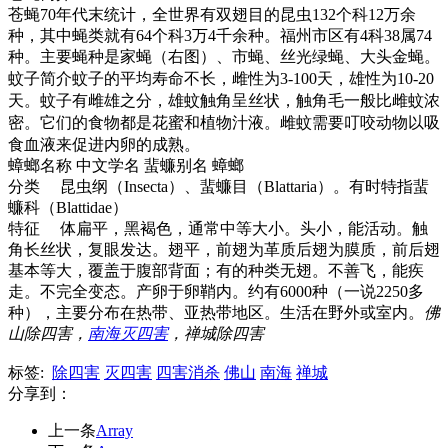
苍蝇70年代末统计，全世界有双翅目的昆虫132个科12万余
种，其中蝇类就有64个科3万4千余种。福州市区有4科38属74
种。主要蝇种是家蝇（右图）、市蝇、丝光绿蝇、大头金蝇。
蚊子简介
蚊子的平均寿命不长，雌性为3-100天，雄性为10-20
天。蚊子有雌雄之分，雄蚊触角呈丝状，触角毛一般比雌蚊浓
密。它们的食物都是花蜜和植物汁液。雌蚊需要叮咬动物以吸
食血液来促进内卵的成熟。
蟑螂名称 中文学名 蜚蠊别名 蟑螂
分类 昆虫纲（Insecta）、蜚蠊目（Blattaria）。有时特指蜚
蠊科（Blattidae）
特征 体扁平，黑褐色，通常中等大小。头小，能活动。触
角长丝状，复眼发达。翅平，前翅为革质后翅为膜质，前后翅
基本等大，覆盖于腹部背面；有的种类无翅。不善飞，能疾
走。不完全变态。产卵于卵鞘内。约有6000种（一说2250多
种），主要分布在热带、亚热带地区。生活在野外或室内。
佛
山除四害，
南海灭四害
，禅城除四害
标签:
除四害
灭四害
四害消杀
佛山
南海
禅城
分享到：
上一条
Array