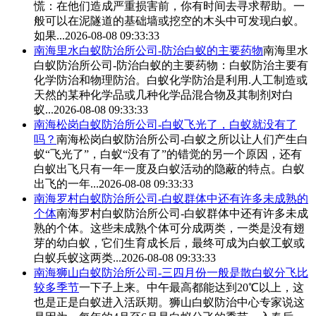
慌：在他们造成严重损害前，你有时间去寻求帮助。一
般可以在泥隧道的基础墙或挖空的木头中可发现白蚁。
如果...
2026-08-08 09:33:33
南海里水
白蚁防治
所公司-防治白蚁的主要药物
南海里水
白蚁防治
所公司-防治白蚁的主要药物：
白蚁防治
主要有
化学防治和物理防治。白蚁化学防治是利用.人工制造或
天然的某种化学品或几种化学品混合物及其制剂对白
蚁...
2026-08-08 09:33:33
南海松岗
白蚁防治
所公司-白蚁飞光了，白蚁就没有了
吗？
南海松岗
白蚁防治
所公司-白蚁之所以让人们产生白
蚁“飞光了”，白蚁“没有了”的错觉的另一个原因，还有
白蚁出飞只有一年一度及白蚁活动的隐蔽的特点。白蚁
出飞的一年...
2026-08-08 09:33:33
南海罗村
白蚁防治
所公司-白蚁群体中还有许多未成熟的
个体
南海罗村
白蚁防治
所公司-白蚁群体中还有许多未成
熟的个体。这些未成熟个体可分成两类，一类是没有翅
芽的幼白蚁，它们生育成长后，最终可成为白蚁工蚁或
白蚁兵蚁这两类...
2026-08-08 09:33:33
南海狮山
白蚁防治
所公司-三四月份一般是散白蚁分飞比
较多季节
一下子上来。中午最高都能达到20℃以上，这
也是正是白蚁进入活跃期。狮山
白蚁防治
中心专家说这