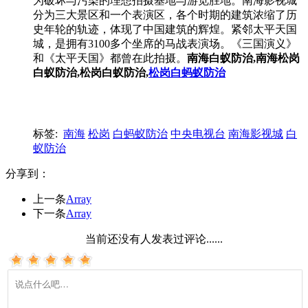
为破坏与污染的理想拍摄基地与游览胜地。南海影视城
分为三大景区和一个表演区，各个时期的建筑浓缩了历
史年轮的轨迹，体现了中国建筑的辉煌。紧邻太平天国
城，是拥有3100多个坐席的马战表演场。《三国演义》
和《太平天国》都曾在此拍摄。
南海白蚁防治,南海松岗
白蚁防治,松岗白蚁防治,
松岗白蚂蚁防治
标签:
南海
松岗
白蚂蚁防治
中央电视台
南海影视城
白
蚁防治
分享到：
上一条
Array
下一条
Array
当前还没有人发表过评论......