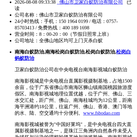
2026-08-08 09:33:38
佛山市卫家白蚁防治有限公司
已
读
公司名称：
佛山市卫家白蚁防治有限公司
24小时热线：
手机：150 1964 0199 / 电话：0757-
85703413 / 免费热线：400 189 1698
营业时间：
8：00-20：00（节假日照常上班）
公司地址：
全佛山地区均可上门灭杀白蚁
南海白蚁防治,南海松岗白蚁防治,松岗白蚁防治,
松岗白
蚂蚁防治
卫家白蚁防治公司在中央电视台南海影视城白蚁防治
南海影视城是中央电视台直属影视摄制基地，占地1500
余亩，位于广东省佛山市南海区狮山镇南国桃园旅游度
假区。南海影视城地理位置优越，位于广州、佛山、三
水交汇处，距广州、佛山、南海桂城均为12公里，距南
海平洲港约18公里，往返广州、佛山、香港、澳门等地
的水、陆、空交通均十分便利。
www.fsbodao.com
南海影视城被誉为"中国好莱坞"，是中央电视台四大直
属影视摄制基地之一，是珠江三角洲内自然条件未受人