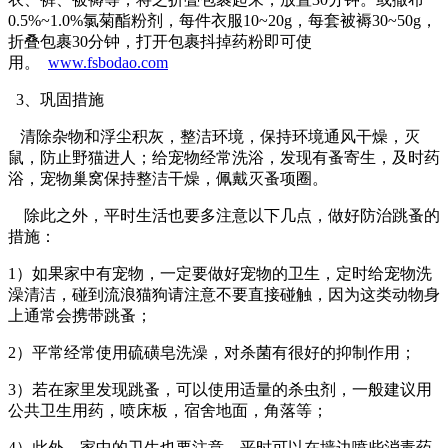
0.5%~1.0%氯菊酯粉剂，每件衣服10~20g，每套被褥30~50g，
折叠包裹30分钟，打开包裹抖掉药粉即可使
用。
www.fsbodao.com
3、巩固措施
清除杂物和浮尘积灰，整洁环境，保持环境通风干燥，灭
鼠，防止野猫进人；给宠物经常洗浴，发现有蚤寄生，及时药
浴，宠物巢窝保持整洁干燥，佩戴灭蚤项圈。
除此之外，平时生活也要多注意以下几点，做好防治跳蚤的
措施：
1）如果家中有宠物，一定要做好宠物的卫生，定时给宠物洗
澡清洁，碰到流浪猫狗请注意不要直接碰触，因为这类动物身
上通常会携带跳蚤；
2）平常经常使用硫磺皂洗澡，对杀菌有很好的抑制作用；
3）若在家里发现跳蚤，可以使用适量的杀虫剂，一般建议用
公共卫生用药，喷床板，宿舍地面，角落等；
4）此外，家中的卫生也要注意。平时可以在墙边喷些消毒药