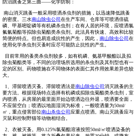
防治跳蚤之第三曲——化学防制：
南山消灭跳蚤一般采用喷洒杀虫剂的措施，以迅速降低跳蚤
的密度。三水
南山除虫公司
在生产车间、仓库等可喷洒倍硫
磷、甲基嘧啶磷等有机磷杀虫剂；在有人居的环境，应喷洒氯
氟氰菊酯等拟除虫菊酯类杀虫剂。此法具有快速、高效和比较
简便的特点。但也易造成抗性的产生，因此，
南山除虫公司
在
使用化学杀虫剂灭蚤时应尽可能防止抗性的产生。
目前常用的蚤类杀虫剂较多，如有机磷、氨基甲酸酯以及拟
除虫菊酯类等，不同的治理场所选用的杀虫剂及其剂型也有一
定的区别。药物喷施在不同物体的表面仁其作用效果差异也较
大。
1、滞留喷洒灭蚤。滞留喷洒法是
南山除虫公司
消灭跳蚤的主
要方法。根据现场特点选择有机磷或拟除虫菊酯类杀虫剂，室
内喷洒，从房屋的最里面开始边喷洒边往外退，喷洒要全面，
不应留空白；喷洒以地面湿润为标准，一般喷洒量为50ml/
㎡，重点侵害部位
南山杀虫公司
应重点喷洒。南山灭跳蚤应与
灭鼠和控制野猫等动物相结合。
2、衣被灭蚤。用0.125%氯菊酯溶液按照50ml/㎡喷洒染蚤的
衣、裤、被褥等，将之折叠包裹起来，放置30分钟。或撒布