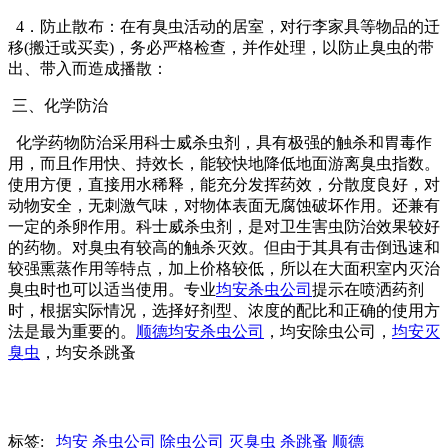
4．防止散布：在有臭虫活动的居室，对行李家具等物品的迁
移(搬迁或买卖)，务必严格检查，并作处理，以防止臭虫的带
出、带入而造成播散：
三、化学防治
化学药物防治采用科士威杀虫剂，具有极强的触杀和胃毒作
用，而且作用快、持效长，能较快地降低地面游离臭虫指数。
使用方便，直接用水稀释，能充分发挥药效，分散度良好，对
动物安全，无刺激气味，对物体表面无腐蚀破坏作用。还兼有
一定的杀卵作用。科士威杀虫剂，是对卫生害虫防治效果较好
的药物。对臭虫有较高的触杀灭效。但由于其具有击倒迅速和
较强熏蒸作用等特点，加上价格较低，所以在大面积室内灭治
臭虫时也可以适当使用。专业
均安杀虫公司
提示在喷洒药剂
时，根据实际情况，选择好剂型、浓度的配比和正确的使用方
法是最为重要的。
顺德均安杀虫公司
，均安除虫公司，
均安灭
臭虫
，均安杀跳蚤
标签:
均安
杀虫公司
除虫公司
灭臭虫
杀跳蚤
顺德