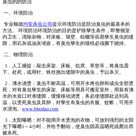
臭虫的的防治
一、环境防治
专业顺德
均安杀虫公司
提示环境防治是防治臭虫的最基本的
方法。 环境防治环境防治的目的是铲除孳生条件，即整顿室
内卫生，清除杂物，对床板、墙壁、棕棚等容易孳生臭虫的缝
隙，用石灰或油灰堵嵌，有臭虫孳生的墙纸必须撕下烧掉。
二、物理防治
1．人工捕捉：敲击床架、床板、炕席、草垫等，将臭虫震
下、处死，或用针、铁丝挑出缝隙中的臭虫，予以杀灭。
2．沸水浇烫：臭虫不耐高温，可用开水将虫卵和成虫全部烫
死，对有臭虫孳生的床架、床板等用具可搬至室外，用装有沸
水的水壶口对准缝隙，缓慢移动浇烫，务必使缝隙处达到高
温，以烫死臭虫及其卵，对孳生有臭虫的衣服、蚊帐，可用开
水浸泡。
www.fsbodao.com
3．太阳曝晒：对不能用开水烫泡的衣物，可放到强烈的太阳
光下曝晒1～4小时，并给予翻动，使臭虫因高温晒死或爬出而
被杀死。