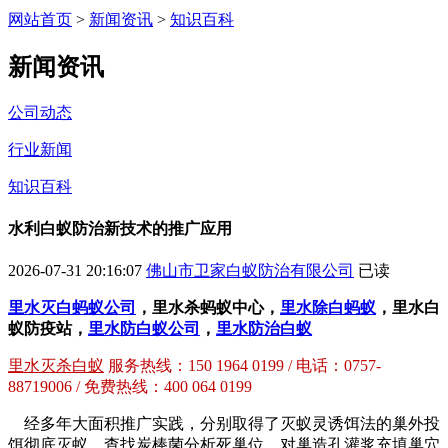
网站首页
>
新闻资讯
>
知识百科
新闻资讯
公司动态
行业新闻
知识百科
水利白蚁防治新技术的推广应用
2026-07-31 20:16:07
佛山市卫家白蚁防治有限公司
已读
里水灭白蚂蚁公司
，里水杀蚂蚁中心，
里水除白蚂蚁
，里水白
蚁防疫站，
里水防白蚁公司
，
里水防治白蚁
里水灭杀白蚁
服务热线：150 1964 0199 / 电话：0757-
88719006 / 免费热线：400 064 0199
经多年大面积推广实践，分别取得了灭蚁灵诱饵法的巢外投
饵彻底灭蚁、查找炭棒菌分析死巢位、对巢造孔灌浆充填巢穴