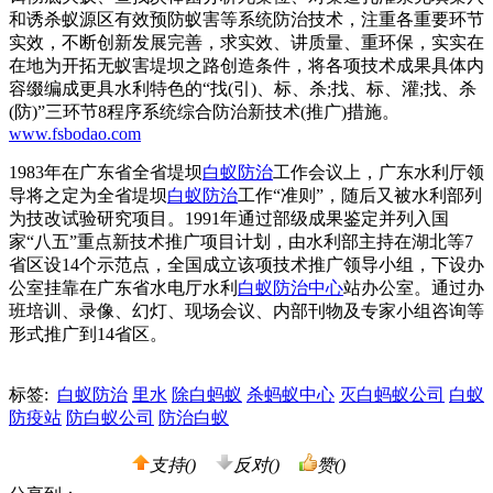
和诱杀蚁源区有效预防蚁害等系统防治技术，注重各重要环节
实效，不断创新发展完善，求实效、讲质量、重环保，实实在
在地为开拓无蚁害堤坝之路创造条件，将各项技术成果具体内
容缀编成更具水利特色的“找(引)、标、杀;找、标、灌;找、杀
(防)”三环节8程序系统综合防治新技术(推广)措施。
www.fsbodao.com
1983年在广东省全省堤坝
白蚁防治
工作会议上，广东水利厅领
导将之定为全省堤坝
白蚁防治
工作“准则”，随后又被水利部列
为技改试验研究项目。1991年通过部级成果鉴定并列入国
家“八五”重点新技术推广项目计划，由水利部主持在湖北等7
省区设14个示范点，全国成立该项技术推广领导小组，下设办
公室挂靠在广东省水电厅水利
白蚁防治中心
站办公室。通过办
班培训、录像、幻灯、现场会议、内部刊物及专家小组咨询等
形式推广到14省区。
标签:
白蚁防治
里水
除白蚂蚁
杀蚂蚁中心
灭白蚂蚁公司
白蚁
防疫站
防白蚁公司
防治白蚁
支持(
)
反对(
)
赞(
)