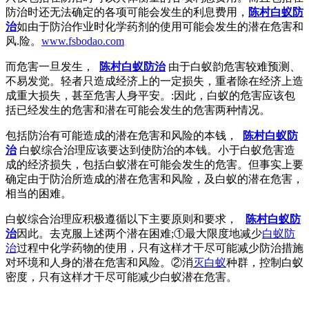
防治时还无法确定的各项可能会发生的利息费用，
陈村白蚁防
治
如由于防治作业时化学药剂的使用可能会发生的潜在危害和
风.险。
www.fsbodao.com
而危害一旦发生，
陈村白蚁防治
由于白蚁韵危害较难预测、
不易发觉。轻者只造成经济上的一定损失，重者除在经济上造
成重大损失，甚至危害人身平安。:因此，白蚁的危害应该包
括已经发生的危害和潜在可能会发生的危害两种情况。
包括防治有可能造成的潜在危害和风险的本钱，
陈村白蚁防
治
白蚁综合治理应该要达到使防治的本钱。小于白蚁危害造
成的经济损失，包括白蚁潜在可能会发生的危害。但事实上要
确定由于防治所造成的潜在危害和风险，及白蚁的潜在危害，
相当的困难。
白蚁综合治理应积极遵循以下主要原则和要求，
陈村白蚁防
治
因此。去克服上述两个潜在困难;①最大限度地减少
白蚁防
治
过程中化学药物的使用，只有这样才干尽可能减少防治措施
对环境和人身的潜在危害和风险。②消
灭白蚁
种群，控制白蚁
密度，只有这样才干尽可能减少白蚁潜在危害。