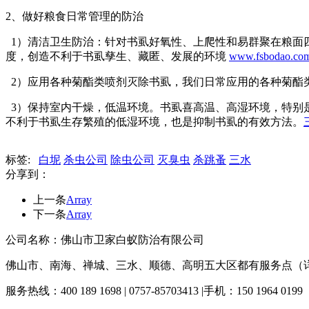
2、做好粮食日常管理的防治
1）清洁卫生防治：针对书虱好氧性、上爬性和易群聚在粮面
度，创造不利于书虱孳生、藏匿、发展的环境
www.fsbodao.co
2）应用各种菊酯类喷剂灭除书虱，我们日常应用的各种菊酯
3）保持室内干燥，低温环境。书虱喜高温、高湿环境，特别
不利于书虱生存繁殖的低湿环境，也是抑制书虱的有效方法。
标签:
白坭
杀虫公司
除虫公司
灭臭虫
杀跳蚤
三水
分享到：
上一条
Array
下一条
Array
公司名称：佛山市卫家白蚁防治有限公司
佛山市、南海、禅城、三水、顺德、高明五大区都有服务点（
服务热线：400 189 1698 | 0757-85703413 |手机：150 1964 0199