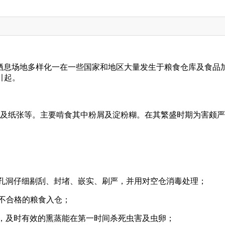
栖息场地多样化一在一些国家和地区大量发生于粮食仓库及食品
引起。
及纸张等。主要啃食其中粉屑及淀粉糊。在其繁盛时期为害颇严
、孔洞仔细剔刮、封堵、嵌实、刷严，并用对空仓消毒处理；
不合格的粮食入仓；
蒸，及时有效的熏蒸能在第一时间杀死虫害及虫卵；