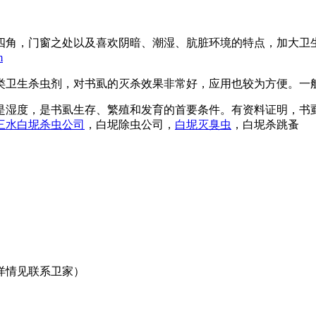
四角，门窗之处以及喜欢阴暗、潮湿、肮脏环境的特点，加大卫
m
类卫生杀虫剂，对书虱的灭杀效果非常好，应用也较为方便。一
是湿度，是书虱生存、繁殖和发育的首要条件。有资料证明，书虱
三水白坭杀虫公司
，白坭除虫公司，
白坭灭臭虫
，白坭杀跳蚤
详情见联系卫家）