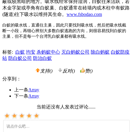
蔽或较黑暗的地方。吸水线经常保持湿润，白蚁往来活跃，若
木金字架或亭角有白蚁巢、白蚁通常在砖墙内或木柱中有蚁路
(隧道)往下吸水以维持其生命。
www.fsbodao.com
白蚁的吸水线，直通往主巢，因此只要找到吸水线，然后把吸水线截
断一小段，再细心辨别大多数白蚁逃跑的方向，则很容易找到白蚁的
主巢，但不是每一个台湾乳白蚁巢都有吸水线。
标签:
白蚁
均安
杀蚂蚁中心
灭白蚂蚁公司
除白蚂蚁
白蚁防疫
站
防白蚁公司
防治白蚁
支持(
)
反对(
)
赞(
)
分享到：
上一条
Array
下一条
Array
当前还没有人发表过评论......