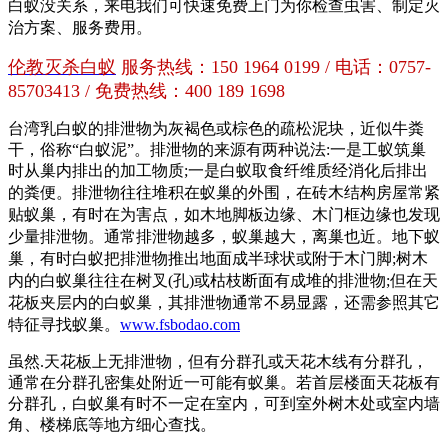
白蚁没关系，来电我们可快速免费上门为你检查虫害、制定灭
治方案、服务费用。
伦教灭杀白蚁
服务热线：150 1964 0199 / 电话：0757-
85703413 / 免费热线：400 189 1698
台湾乳白蚁的排泄物为灰褐色或棕色的疏松泥块，近似牛粪
干，俗称“白蚁泥”。排泄物的来源有两种说法:一是工蚁筑巢
时从巢内排出的加工物质;一是白蚁取食纤维质经消化后排出
的粪便。
排泄物往往堆积在蚁巢的外围，在砖木结构房屋常紧
贴蚁巢，有时在为害点，如木地脚板边缘、木门框边缘也发现
少量排泄物。通常排泄物越多，蚁巢越大，离巢也近。地下蚁
巢，有时白蚁把排泄物推出地面成半球状或附于木门脚;树木
内的白蚁巢往往在树叉(孔)或枯枝断面有成堆的排泄物;但在天
花板夹层内的白蚁巢，其排泄物通常不易显露，还需参照其它
特征寻找蚁巢。
www.fsbodao.com
虽然.天花板上无排泄物，但有分群孔或天花木线有分群孔，
通常在分群孔密集处附近一可能有蚁巢。若首层楼面天花板有
分群孔，白蚁巢有时不一定在室内，可到室外树木处或室内墙
角、楼梯底等地方细心查找。