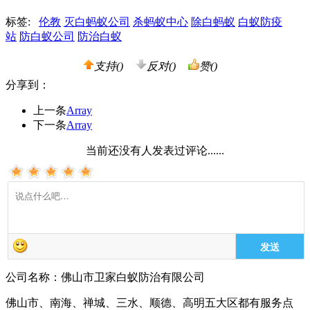
标签:
伦教
灭白蚂蚁公司
杀蚂蚁中心
除白蚂蚁
白蚁防疫
站
防白蚁公司
防治白蚁
支持(
)
反对(
)
赞(
)
分享到：
上一条
Array
下一条
Array
当前还没有人发表过评论......
发送
公司名称：佛山市卫家白蚁防治有限公司
佛山市、南海、禅城、三水、顺德、高明五大区都有服务点