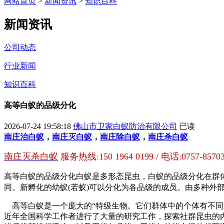
网站首页
>
新闻资讯
>
知识百科
新闻资讯
公司动态
行业新闻
知识百科
高等白蚁的品级分化
2026-07-24 19:58:18
佛山市卫家白蚁防治有限公司
已读
南庄治白蚁
，
南庄灭白蚁
，
南庄除白蚁
，
南庄杀白蚁
南庄灭杀白蚁
服务热线:150 1964 0199 / 电话:0757-85703
高等白蚁的品级分化
白蚁是多形态昆虫，白蚁的品级分化在群
同。
新孵化的幼蚁(若蚁)可以分化为各品级的成员。由多种外
高等白蚁是一个庞大的“特级生物。它们群体中的个体有不同
近年全国科学工作者进行了大量的研究工作，探索社群昆虫的