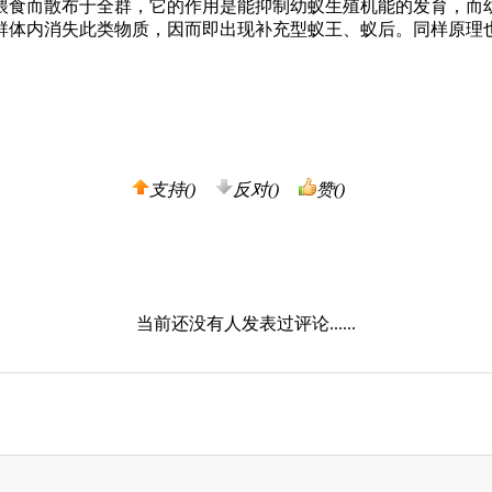
喂食而散布于全群，它的作用是能抑制幼蚁生殖机能的发育，而
群体内消失此类物质，因而即出现补充型蚁王、蚁后。同样原理
支持(
)
反对(
)
赞(
)
当前还没有人发表过评论......