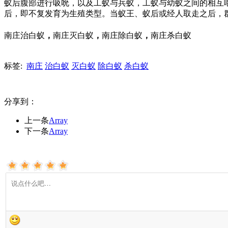
蚁后腹部进行吸吮，以及工蚁与兵蚁，工蚁与幼蚁之间的相互
后，即不复发育为生殖类型。当蚁王、蚁后或经人取走之后，
南庄治白蚁
，
南庄灭白蚁
，
南庄除白蚁
，
南庄杀白蚁
标签:
南庄
治白蚁
灭白蚁
除白蚁
杀白蚁
分享到：
上一条
Array
下一条
Array