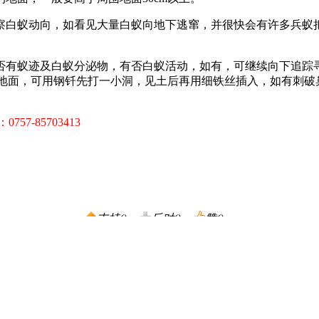
察白蚁动向，如看见大量白蚁向地下逃窜，并很快会有许多兵蚁
有蚁迹及白蚁分泌物，有否白蚁活动，如有，可继续向下追踪寻找；
石地面，可用钢钎先打一小洞，见土后再用细铁丝插入，如有刺
：0757-85703413
支持(
)
反对(
)
赞(
)
当前还没有人发表过评论......