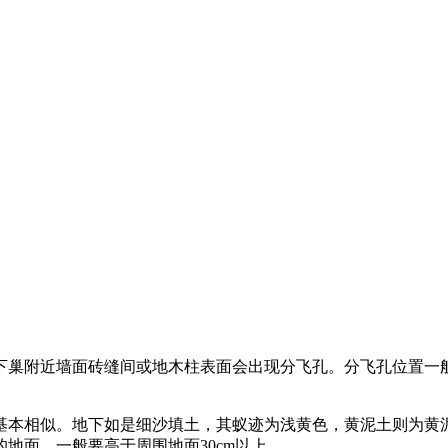
下巢附近墙面砖缝间或地木柱表面会出现分飞孔。分飞孔位置一
基本相似。地下如是细沙填土，其蚁迹为浅黄色，黄泥土则为黄
地面，一般要高于周围地面30cm以上。