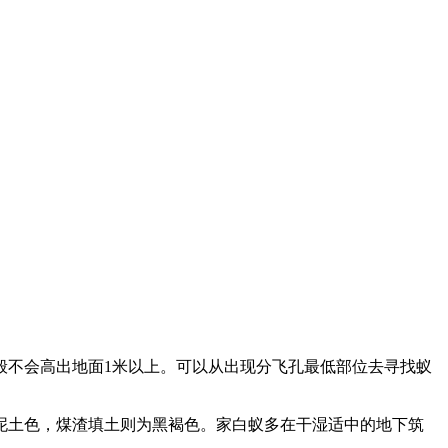
般不会高出地面1米以上。可以从出现分飞孔最低部位去寻找蚁
泥土色，煤渣填土则为黑褐色。家白蚁多在干湿适中的地下筑