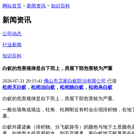
网站首页
>
新闻资讯
>
知识百科
新闻资讯
公司动态
行业新闻
知识百科
白蚁的危害规律是自下而上，房屋下部危害较为严重
2026-07-31 20:15:41
佛山市卫家白蚁防治有限公司
已读
松岗灭白蚁
，
松岗治白蚁
，
松岗除白蚁
，
松岗杀白蚁
白蚁的危害规律是自下而上，房屋下部危害较为严重。
一般在墙角或墙边，柱角、柱脚附近有时会出现排积物，在地
巢。
白蚁外露迹象（排积物、分飞蚁路等）的颜色与地下土质颜色
巢。如地面太低容易积水，则不宜建巢，家白蚁地下蚁巢所在的