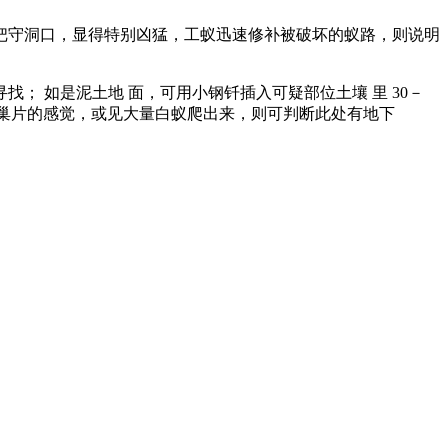
把守洞口，显得特别凶猛，工蚁迅速修补被破坏的蚁路，则说明
 如是泥土地 面，可用小钢钎插入可疑部位土壤 里 30－
破巢片的感觉，或见大量白蚁爬出来，则可判断此处有地下