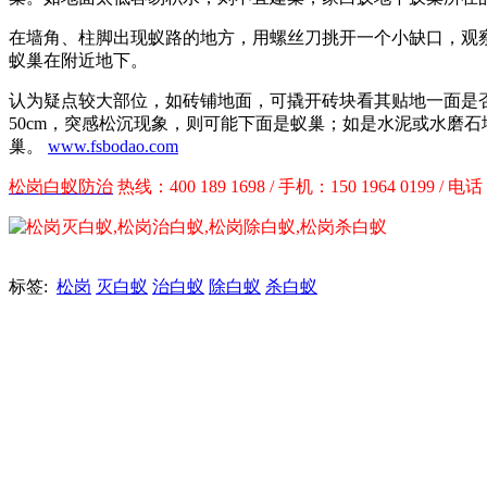
在墙角、柱脚出现蚁路的地方，用螺丝刀挑开一个小缺口，观
蚁巢在附近地下。
认为疑点较大部位，如砖铺地面，可撬开砖块看其贴地一面是否
50cm，突感松沉现象，则可能下面是蚁巢；如是水泥或水磨
巢。
www.fsbodao.com
松岗白蚁防治
热线：400 189 1698 / 手机：150 1964 0199 / 电话
标签:
松岗
灭白蚁
治白蚁
除白蚁
杀白蚁
分享到：
上一条
Array
下一条
Array