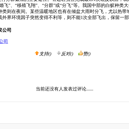
婚飞”、“移殖飞翔”、“分群”或“分飞”等。我国中部的白蚁种类
种类则在夜间。某些温暖地区也有在倾盆大雨时分飞，尤以热带
或外界环境因子突然变得不利等，则不能1次全部飞出，保留一
蚁公司
公司
支持(
)
反对(
)
赞(
)
当前还没有人发表过评论......