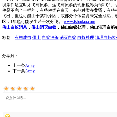
境条件适宜时才飞离原群。这飞离原群的现象也称为“群飞”、“
件是不完全一样的，有些种类在白天，有些种类在黄昏，有些
飞出，但也可能由于某种原因，或部分个体发育未完全成熟，
区，1年也可能发生若干次分飞。
www.fsbodao.com
佛山白蚁消杀
，
佛山消灭白蚁
，佛山白蚁处理，佛山清理白蚂
标签:
有翅成虫
佛山
白蚁消杀
消灭白蚁
白蚁处理
清理白蚂蚁
分享到：
上一条
Array
下一条
Array