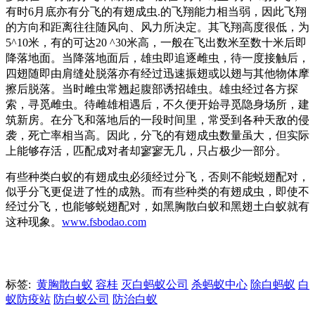
有时6月底亦有分飞的
有翅成虫.的飞翔能力相当弱，因此飞翔
的方向和距离往往随风向、风力所决定。其飞翔高度很低，为
5^10米，有的可达20 ^30米高，一般在飞出数米至数十米后即
降落地面。当降落地面后，雄虫即追逐雌虫，待一度接触后，
四翅随即由肩缝处脱落亦有经过迅速振翅或以翅与其他物体摩
擦后脱落。当时雌虫常翘起腹部诱招雄虫。雄虫经过各方探
索，寻觅雌虫。待雌雄相遇后，不久便开始寻觅隐身场所，建
筑新房。在分飞和落地后的一段时间里，常受到各种天敌的侵
袭，死亡率相当高。因此，分飞的有翅成虫数量虽大，但实际
上能够存活，匹配成对者却寥寥无几，只占极少一部分。
有些种类白蚁的有翅成虫必须经过分飞，否则不能蜕翅配对，
似乎分飞更促进了性的成熟。而有些种类的有翅成虫，即使不
经过分飞，也能够蜕翅配对，如黑胸散白蚁和黑翅土白蚁就有
这种现象。
www.fsbodao.com
标签:
黄胸散白蚁
容桂
灭白蚂蚁公司
杀蚂蚁中心
除白蚂蚁
白
蚁防疫站
防白蚁公司
防治白蚁