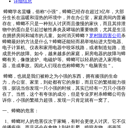
详细信息
蟑螂学名蜚蠊，俗称“小强”，蟑螂已经存在超过3亿年，大部
分生长在温暖和湿热的环境中，并在办公室，家庭房间内普遍
存在，蟑螂不只是一种别人讨厌而且傲慢的家伙，而且其排泄
物中的蛋白是引起过敏性鼻炎及哮喘的重要物质，尤其是生活
在拥挤房间和城市的儿童。如何消灭蟑螂？
罗村除四害公司
杀
蟑螂最好的方法是什么？蟑螂还能轻而易举地钻进大型电器、
电子计算机、仪表和家用电器中咬坏线路，或者制造短路，造
成意外的故障。如今，越来越多的家庭，厨房电器的故障与蟑
螂有关，像微波炉、电磁炉等。蟑螂可以轻易的进入家用电
器，造成事故。因此人们现在也称蟑螂为 “ 电脑害虫 ” 。
蟑螂，也就是我们被称之为小强的东西，拥有顽强的生命
力，办公室、家里，到处都有它的身影，而且它的繁殖能力很
强，据说当你发现一只小强的时候，其实已经有一万只小强存
在了。当然，这个有夸张的成分，但是专业罗村杀蟑螂公司告
诉你，小强的繁殖力超强，发现一只肯定就有一窝了。
一、蟑螂的危害：
1、蟑螂对人的危害仅次于家蝇，有时会更使人讨厌。它不仅
传播疾病，而且还会在食物上到处乱爬、啃咬衣物、书画等，