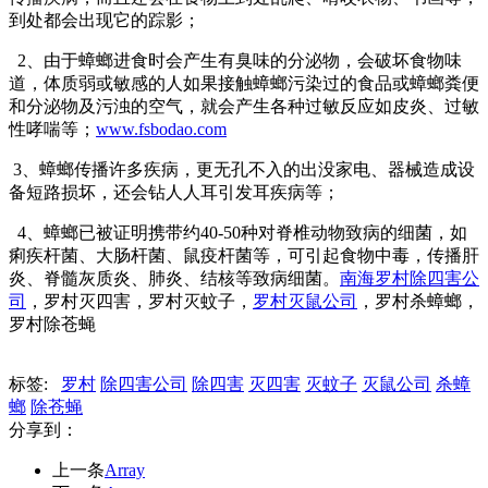
到处都会出现它的踪影；
2、由于蟑螂进食时会产生有臭味的分泌物，会破坏食物味
道，体质弱或敏感的人如果接触蟑螂污染过的食品或蟑螂粪便
和分泌物及污浊的空气，就会产生各种过敏反应如皮炎、过敏
性哮喘等；
www.fsbodao.com
3、蟑螂传播许多疾病，更无孔不入的出没家电、器械造成设
备短路损坏，还会钻人人耳引发耳疾病等；
4、蟑螂已被证明携带约40-50种对脊椎动物致病的细菌，如
痢疾杆菌、大肠杆菌、鼠疫杆菌等，可引起食物中毒，传播肝
炎、脊髓灰质炎、肺炎、结核等致病细菌。
南海罗村除四害公
司
，罗村灭四害，罗村灭蚊子，
罗村灭鼠公司
，罗村杀蟑螂，
罗村除苍蝇
标签:
罗村
除四害公司
除四害
灭四害
灭蚊子
灭鼠公司
杀蟑
螂
除苍蝇
分享到：
上一条
Array