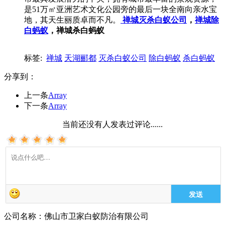
是51万㎡亚洲艺术文化公园旁的最后一块全南向亲水宝
地，其天生丽质卓而不凡。
禅城灭杀白蚁公司
，
禅城除
白蚂蚁
，禅城杀白蚂蚁
标签:
禅城
天湖郦都
灭杀白蚁公司
除白蚂蚁
杀白蚂蚁
分享到：
上一条
Array
下一条
Array
当前还没有人发表过评论......
发送
公司名称：佛山市卫家白蚁防治有限公司