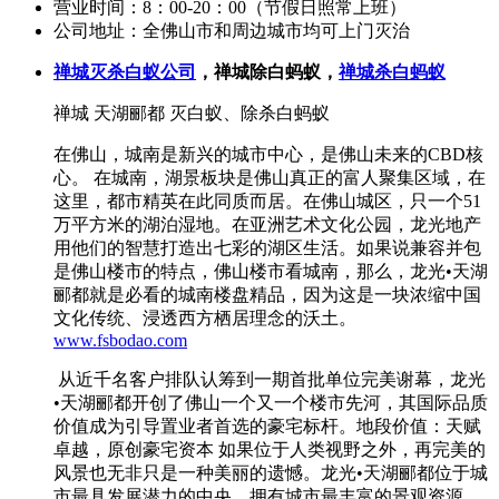
营业时间：
8：00-20：00（节假日照常上班）
公司地址：
全佛山市和周边城市均可上门灭治
禅城灭杀白蚁公司
，禅城除白蚂蚁，
禅城杀白蚂蚁
禅城 天湖郦都 灭白蚁、除杀白蚂蚁
在佛山，城南是新兴的城市中心，是佛山未来的CBD核
心。 在城南，湖景板块是佛山真正的富人聚集区域，在
这里，都市精英在此同质而居。在佛山城区，只一个51
万平方米的湖泊湿地。在亚洲艺术文化公园，龙光地产
用他们的智慧打造出七彩的湖区生活。如果说兼容并包
是佛山楼市的特点，佛山楼市看城南，那么，龙光•天湖
郦都就是必看的城南楼盘精品，因为这是一块浓缩中国
文化传统、浸透西方栖居理念的沃土。
www.fsbodao.com
从近千名客户排队认筹到一期首批单位完美谢幕，龙光
•天湖郦都开创了佛山一个又一个楼市先河，其国际品质
价值成为引导置业者首选的豪宅标杆。地段价值：天赋
卓越，原创豪宅资本 如果位于人类视野之外，再完美的
风景也无非只是一种美丽的遗憾。龙光•天湖郦都位于城
市最具发展潜力的中央，拥有城市最丰富的景观资源，