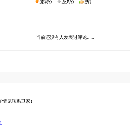
支持(
)
反对(
)
赞(
)
当前还没有人发表过评论......
详情见联系卫家）
1