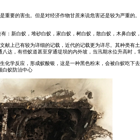
不是重要的害虫。但是对经济作物甘蔗来说危害还是较为严重的
类有：新白蚁，堆砂白蚁，家白蚁，树白蚁，散白蚁，木鼻白蚁
代文献上已有较为详细的记载，近代的记载更为详尽。其种类有
通八达，有些蚁道甚至穿通堤坝的内外坡，当汛期水位升高时，
产生化学反应，形成蚁酸银，这是一种黑色粉末，会被白蚁吃下
顺白蚁防治中心