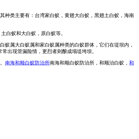
。其种类主要有：台湾家白蚁，黄翅大白蚁，黑翅土白蚁，海南
，土白蚁和大白蚁，原白蚁等。
土白蚁属大白蚁属和家白蚁属种类的白蚁群体，它们在堤坝内，
常常出现管漏险情，更烈者则酿成塌堤垮坝。
去。
南海和顺白蚁防治所
南海和顺白蚁防治所，和顺治白蚁，
和