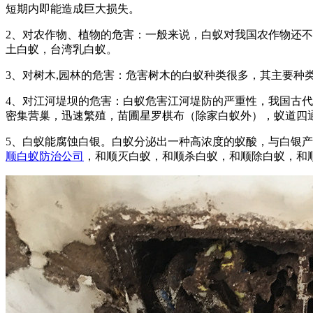
短期内即能造成巨大损失。
2、对农作物、植物的危害：一般来说，白蚁对我国农作物还
土白蚁，台湾乳白蚁。
3、对树木,园林的危害：危害树木的白蚁种类很多，其主要种
4、对江河堤坝的危害：白蚁危害江河堤防的严重性，我国古
密集营巢，迅速繁殖，苗圃星罗棋布（除家白蚁外），蚁道四
5、白蚁能腐蚀白银。白蚁分泌出一种高浓度的蚁酸，与白银
顺白蚁防治公司
，和顺灭白蚁，和顺杀白蚁，和顺除白蚁，和